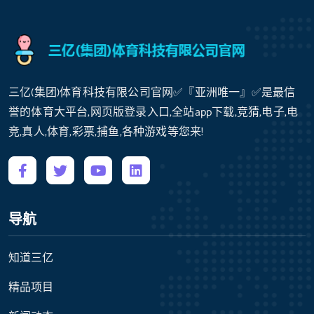
三亿(集团)体育科技有限公司官网✅『亚洲唯一』✅是最信
誉的体育大平台,网页版登录入口,全站app下载,竞猜,电子,电
竞,真人,体育,彩票,捕鱼,各种游戏等您来!
导航
知道三亿
精品项目