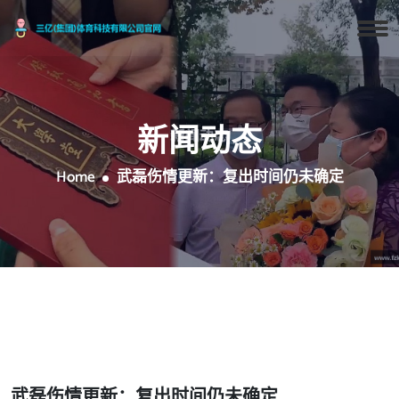
新闻动态
Home
武磊伤情更新：复出时间仍未确定
武磊伤情更新：复出时间仍未确定