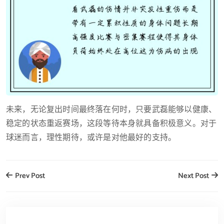
未来，无论复出时间最终落在何时，只要武磊能够以健康、
稳定的状态重返赛场，这段等待本身就具备积极意义。对于
球迷而言，理性期待，或许是对他最好的支持。
Prev Post
Next Post