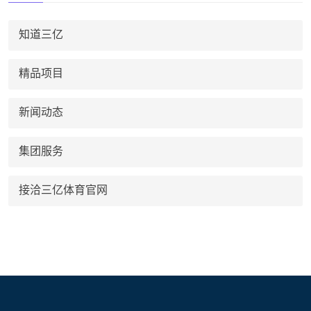
知道三亿
精品项目
新闻动态
集团服务
接洽三亿体育官网