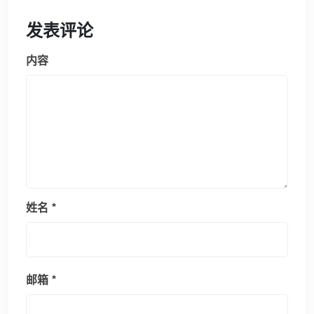
发表评论
内容
姓名
*
邮箱
*