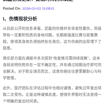
Posted On:
2026-02-02 12:08:12
1、伤情现状分析
从目前公开的信息来看，武磊的伤情并非突发性重伤，而是
带有一定累积性质的身体问题。长期高强度比赛与密集赛
程，使得其身体负荷始终处在高位，这为伤病的出现埋下了
隐患。
俱乐部方面在通报中多次提到“恢复情况需持续观察”，这本
身就说明伤势存在一定不确定性，并非通过短期治疗即可完
全解决。对于职业球员而言，这类伤病往往更需要耐心与科
学管理。
此外，医疗团队在评估过程中也相对谨慎，避免过早复出导
致二次受伤。正是这种谨慎态度，使得外界暂时无法获得一
个明确的复出时间表。