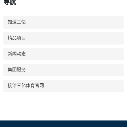
导航
知道三亿
精品项目
新闻动态
集团服务
接洽三亿体育官网