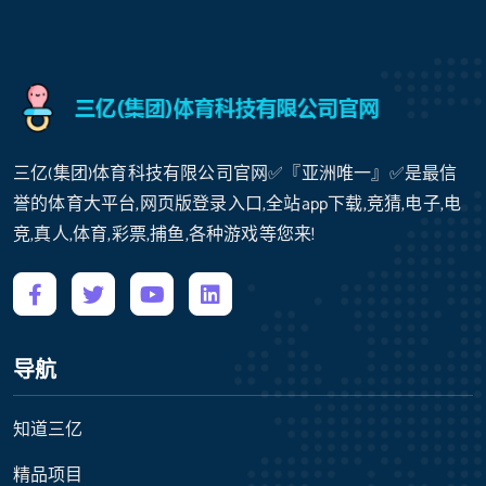
三亿(集团)体育科技有限公司官网✅『亚洲唯一』✅是最信
誉的体育大平台,网页版登录入口,全站app下载,竞猜,电子,电
竞,真人,体育,彩票,捕鱼,各种游戏等您来!
导航
知道三亿
精品项目