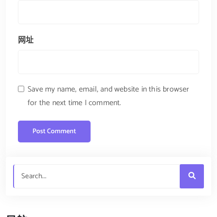
网址
Save my name, email, and website in this browser
for the next time I comment.