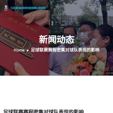
新闻动态
Home
足球联赛赛程密集对球队表现的影响
足球联赛赛程密集对球队表现的影响