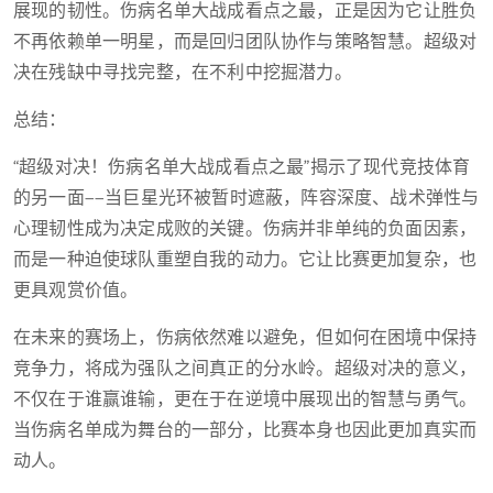
展现的韧性。伤病名单大战成看点之最，正是因为它让胜负
不再依赖单一明星，而是回归团队协作与策略智慧。超级对
决在残缺中寻找完整，在不利中挖掘潜力。
总结：
“超级对决！伤病名单大战成看点之最”揭示了现代竞技体育
的另一面——当巨星光环被暂时遮蔽，阵容深度、战术弹性与
心理韧性成为决定成败的关键。伤病并非单纯的负面因素，
而是一种迫使球队重塑自我的动力。它让比赛更加复杂，也
更具观赏价值。
在未来的赛场上，伤病依然难以避免，但如何在困境中保持
竞争力，将成为强队之间真正的分水岭。超级对决的意义，
不仅在于谁赢谁输，更在于在逆境中展现出的智慧与勇气。
当伤病名单成为舞台的一部分，比赛本身也因此更加真实而
动人。