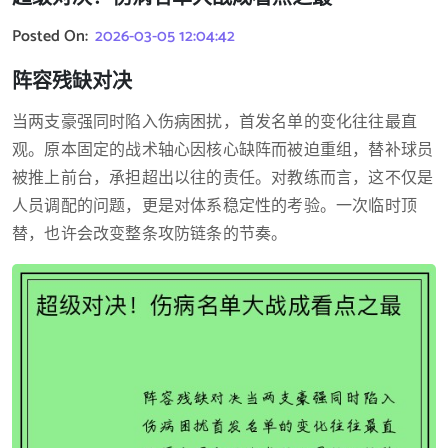
Posted On:
2026-03-05 12:04:42
阵容残缺对决
当两支豪强同时陷入伤病困扰，首发名单的变化往往最直
观。原本固定的战术轴心因核心缺阵而被迫重组，替补球员
被推上前台，承担超出以往的责任。对教练而言，这不仅是
人员调配的问题，更是对体系稳定性的考验。一次临时顶
替，也许会改变整条攻防链条的节奏。