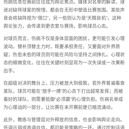
伤病信息在赛前往往成为舆论焦点。媒体对名单的解读，球
迷对缺阵球星的惋惜，都会在无形中塑造比赛氛围。某些声
音会将缺阵视为“借口”，另一些则认为是“天赐良机”。这种
舆论张力，会传递到更衣室与赛场，影响球员心态。
对球员而言，伤病不仅是身体层面的困扰，更可能引发心理
波动。替补顶替主力时，既要承担责任，又要面对外界质
疑；伤愈未愈的球员则可能在风险与坚持之间挣扎。心理状
态的细微变化，往往在关键时刻显现为一次失误或一次果断
出手。
在超级对决的舞台上，压力被放大到极致。若外界普遍看衰
某队，球员可能在“放手一搏”的心态下打出超常发挥；而被
看好的球队，则需要抵御“必须赢”的心理负担。伤病名单成
为心理战的一部分，让比赛在未开赛前便已暗流涌动。
此外，教练与管理层对外释放的信息，也会影响舆论走向。
低调示弱或高调自信，都可能是策略的一环。通过控制话语