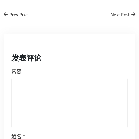
Prev Post
Next Post
发表评论
内容
姓名
*