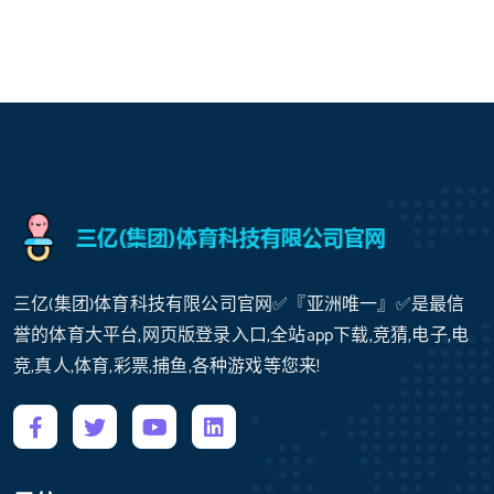
三亿(集团)体育科技有限公司官网✅『亚洲唯一』✅是最信
誉的体育大平台,网页版登录入口,全站app下载,竞猜,电子,电
竞,真人,体育,彩票,捕鱼,各种游戏等您来!