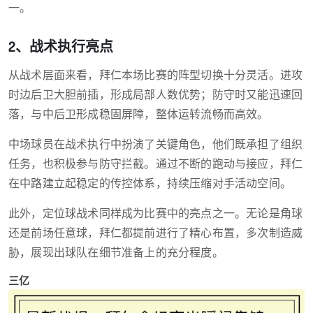
一。
2、战术执行亮点
从战术层面来看，拜仁本场比赛的阵型切换十分灵活。进攻
时边后卫大胆前插，形成局部人数优势；防守时又能迅速回
落，与中后卫形成稳固屏障，整体运转流畅而高效。
中场球员在战术执行中扮演了关键角色，他们既承担了组织
任务，也积极参与防守拦截。通过不断的跑动与接应，拜仁
在中路建立起稳定的传控体系，持续压缩对手活动空间。
此外，定位球战术同样成为比赛中的亮点之一。无论是角球
还是前场任意球，拜仁都提前进行了精心布置，多次制造威
胁，展现出球队在细节准备上的充分程度。
三亿