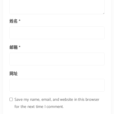
姓名
*
邮箱
*
网址
Save my name, email, and website in this browser
for the next time I comment.