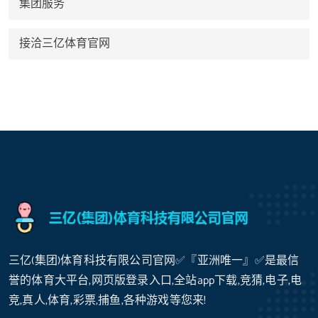
集团服务
接洽三亿体育官网
三亿(集团)体育科技有限公司官网✅『亚洲唯一』✅是最信
誉的体育大平台,网页版登录入口,全站app下载,竞猜,电子,电
竞,真人,体育,彩票,捕鱼,各种游戏等您来!