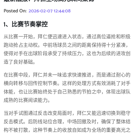
Posted On:
2026-02-07 12:44:08
1、比赛节奏掌控
从比赛一开始，拜仁便迅速进入状态，通过高位逼抢和积极
跑动抢占主动权。中前场球员之间的距离保持得十分紧凑，
使得对手在出球阶段承受了持续压力，这也为后续的进攻创
造了良好基础。
在比赛中段，拜仁并未一味追求快速推进，而是通过耐心的
横向转移与回传控制节奏。这样的处理方式有效消耗了对手
体能，也让比赛始终处于自己熟悉的节拍之中，体现出球队
成熟的比赛阅读能力。
当对手试图通过反击改变局面时，拜仁又能迅速切换到稳守
反击模式。后防线站位合理，中场回撤及时，确保了整体结
构不被打散，这种节奏上的收放自如成为全场的重要高光之