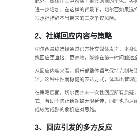
此外，媒体在其中扮演了推波助澜的角色。各
进一步增加。在这样的背景下，切尔西如果选
须承担措辞不当带来的二次争议风险。
2、社媒回应内容与策略
切尔西最终选择通过官方社交媒体发声，本身
媒回应更直接、更高效，能够在第一时间触达
从回应内容来看，俱乐部整体语气保持克制与
述。这种中性而稳健的表达方式，体现出管理层希
在策略层面，切尔西并未一次性回应所有质疑，
式，有助于防止话题被无限延伸，同时也为后
成较为成熟的危机应对思路。
3、回应引发的多方反应