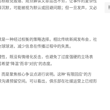
类标题党报道、观点解读文章层出不穷，让事件的复杂性
择沉默，可能被视为默认或回避问题；但一旦发声，又必
就是一种经过权衡的策略选择。相比传统新闻发布会，社
全球球迷，减少信息在传播过程中的失真。
理性，既没有情绪化反击，也避免了过度强硬的立场表
望“降温”而非“对抗”的态度。
而是聚焦核心争议点进行说明。这种“有限回应”的方
续沟通预留空间。可以看出，俱乐部在社媒运营上已经形