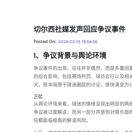
切尔西社媒发声回应争议事件
Posted On:
2026-02-15 18:54:56
1、争议背景与舆论环境
争议事件的出现，往往并非偶然，而是多重因
的综合影响，包括赛场判罚、球员言行以及相
大，原本局限于球迷圈层的讨论，很快演变为
三亿
从舆论环境来看，球迷的情绪呈现出明显的两
争议被过度解读；而另一部分声音则对俱乐部
应都面临极高的解读风险。