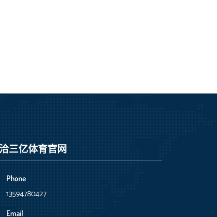
洽三亿体育官网
Phone
13594780427
Email