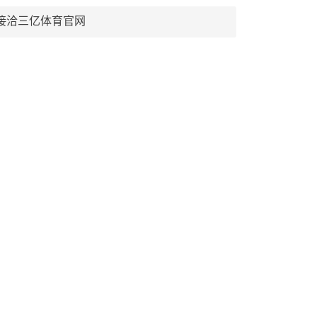
接洽三亿体育官网