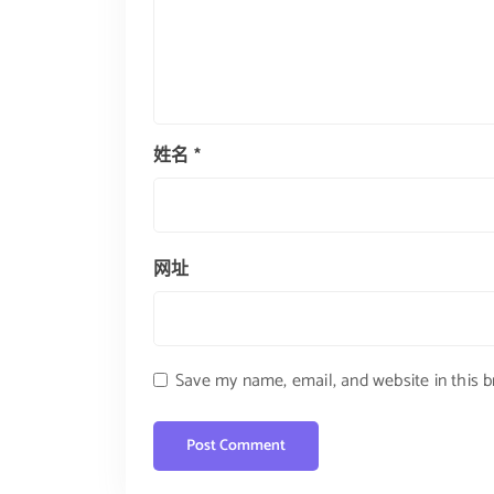
姓名
*
网址
Save my name, email, and website in this 