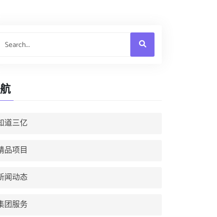
航
知道三亿
精品项目
新闻动态
集团服务