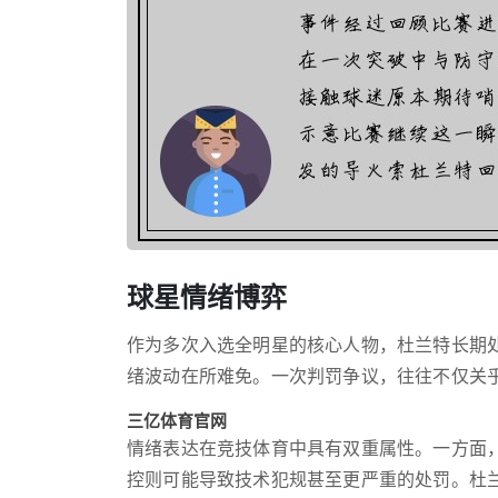
球星情绪博弈
作为多次入选全明星的核心人物，杜兰特长期
绪波动在所难免。一次判罚争议，往往不仅关
三亿体育官网
情绪表达在竞技体育中具有双重属性。一方面
控则可能导致技术犯规甚至更严重的处罚。杜