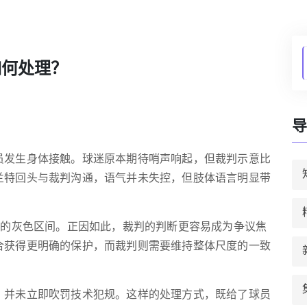
如何处理？
导
员发生身体接触。球迷原本期待哨声响起，但裁判示意比
兰特回头与裁判沟通，语气并未失控，但肢体语言明显带
”的灰色区间。正因如此，裁判的判断更容易成为争议焦
合获得更明确的保护，而裁判则需要维持整体尺度的一致
，并未立即吹罚技术犯规。这样的处理方式，既给了球员