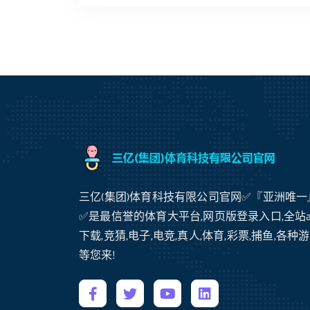
三亿(集团)体育科技有限公司官网✅『亚洲唯一
✅是最信誉的体育大平台,网页版登录入口,全站a
下载,竞猜,电子,电竞,真人,体育,彩票,捕鱼,各种
等您来!