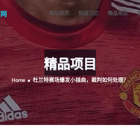
网站首页
知道三亿
精品项目
精品项目
Home
杜兰特赛场爆发小插曲，裁判如何处理？