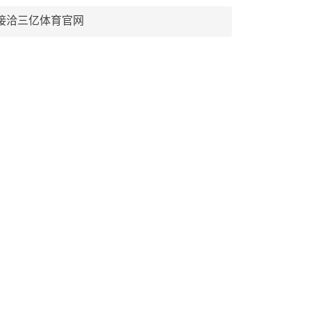
接洽三亿体育官网