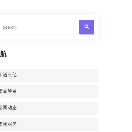
航
知道三亿
精品项目
新闻动态
集团服务