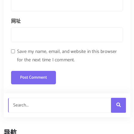
网址
Save my name, email, and website in this browser
for the next time I comment.
导航