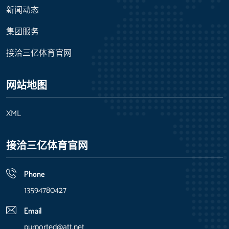
新闻动态
集团服务
接洽三亿体育官网
网站地图
XML
接洽三亿体育官网
Phone
13594780427
Email
purported@att.net