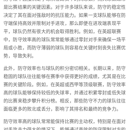
是比赛结果的关键因素。对于许多球队来说，防守的稳定性
决定了其在面对强敌时的抗压能力。如果一支球队能够在防
守端保持高效并限制对手进攻，那么即便在进攻端表现平
平，球队仍然有很大的机会取得胜利。例如，在英超联赛
中，防守效率高的球队常常能够通过零封对手来确保一场平
局或小胜，而防守薄弱的球队则容易在关键时刻丧失比赛优
势，导致失利。
此外，防守效率也与球队的积分密切相关。长期以来，防守
稳固的球队往往能够在赛季中获得更好的成绩，尤其是在比
赛的关键阶段。例如，在英超或西甲等顶级联赛，防守效率
高的球队能够保持较低的失球率，并通过积累零封或低失球
的比赛来稳步攀升积分榜。相反，那些防守不力的球队往往
面临更多的败北或丢分，影响了其排名和最终的竞争力。
防守效率高的球队常常能保持比赛的主动权，特别是在面对
对手攻击力强大的情况下，能够通过高效的防守限制对方的