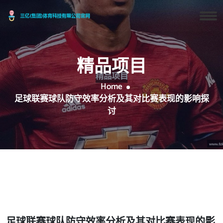
精品项目
Home
足球联赛球队防守效率分析及其对比赛表现的影响探
讨
足球联赛球队防守效率分析及其对比赛表现的影