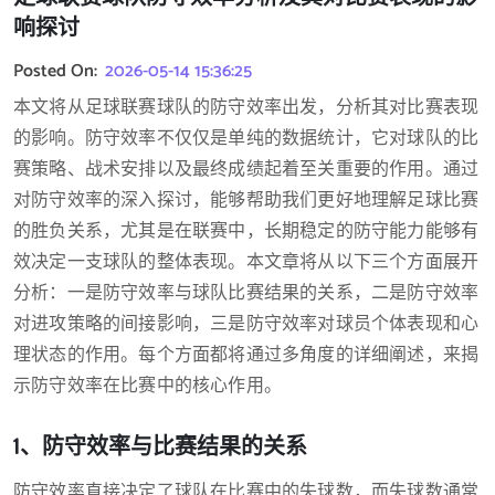
响探讨
Posted On:
2026-05-14 15:36:25
本文将从足球联赛球队的防守效率出发，分析其对比赛表现
的影响。防守效率不仅仅是单纯的数据统计，它对球队的比
赛策略、战术安排以及最终成绩起着至关重要的作用。通过
对防守效率的深入探讨，能够帮助我们更好地理解足球比赛
的胜负关系，尤其是在联赛中，长期稳定的防守能力能够有
效决定一支球队的整体表现。本文章将从以下三个方面展开
分析：一是防守效率与球队比赛结果的关系，二是防守效率
对进攻策略的间接影响，三是防守效率对球员个体表现和心
理状态的作用。每个方面都将通过多角度的详细阐述，来揭
示防守效率在比赛中的核心作用。
1、防守效率与比赛结果的关系
防守效率直接决定了球队在比赛中的失球数，而失球数通常